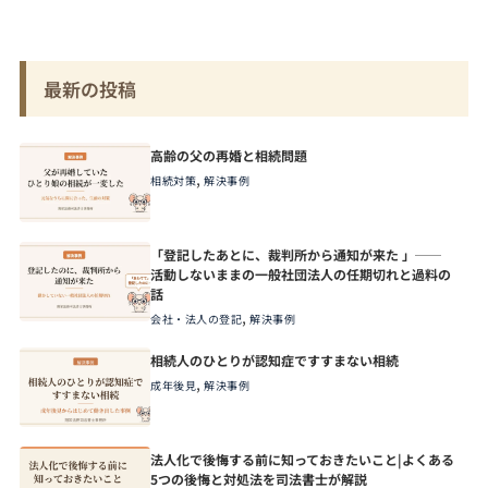
最新の投稿
高齢の父の再婚と相続問題
,
相続対策
解決事例
「登記したあとに、裁判所から通知が来た 」──
活動しないままの一般社団法人の任期切れと過料の
話
,
会社・法人の登記
解決事例
相続人のひとりが認知症ですすまない相続
,
成年後見
解決事例
法人化で後悔する前に知っておきたいこと|よくある
5つの後悔と対処法を司法書士が解説