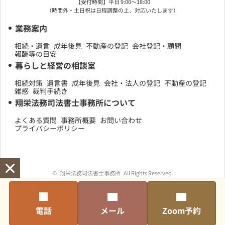
【受付時間】平日 9:00〜18:00
（時間外・土日祝は日程調整の上、対応いたします）
業務案内
相続・遺言
成年後見
不動産の登記
会社登記・顧問
報酬等の目安
暮らしと経営の相談室
相続対策
遺言書
成年後見
会社・法人の登記
不動産の登記
雑感
裁判手続き
翔栄法務司法書士事務所について
よくある質問
事務所概要
お問い合わせ
プライバシーポリシー
©
翔栄法務司法書士事務所
All Rights Reserved.
メール
Zoom予約
電話