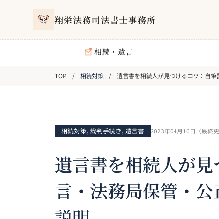
翔栄法務司法書士事務所
相続・遺言
相続対策
遺言書を相続人が見つけるコツ：自筆
相続対策
,
裁判手続き
,
遺言書
2023年04月16日
（最終更
遺言書を相続人が見
言・法務局保管・公
説明