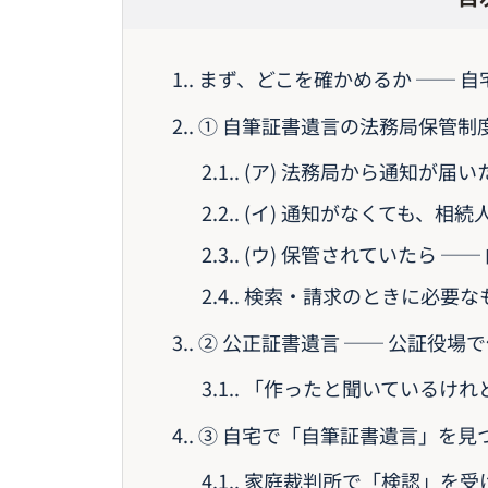
1.
まず、どこを確かめるか ── 
2.
① 自筆証書遺言の法務局保管制度
2.1.
(ア) 法務局から通知が届い
2.2.
(イ) 通知がなくても、相
2.3.
(ウ) 保管されていたら ─
2.4.
検索・請求のときに必要なも
3.
② 公正証書遺言 ── 公証役場
3.1.
「作ったと聞いているけれ
4.
③ 自宅で「自筆証書遺言」を見
4.1.
家庭裁判所で「検認」を受