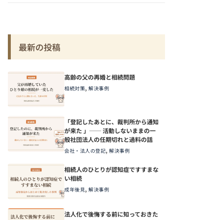
最新の投稿
高齢の父の再婚と相続問題
,
相続対策
解決事例
「登記したあとに、裁判所から通知
が来た 」── 活動しないままの一
般社団法人の任期切れと過料の話
,
会社・法人の登記
解決事例
相続人のひとりが認知症ですすまな
い相続
,
成年後見
解決事例
法人化で後悔する前に知っておきた