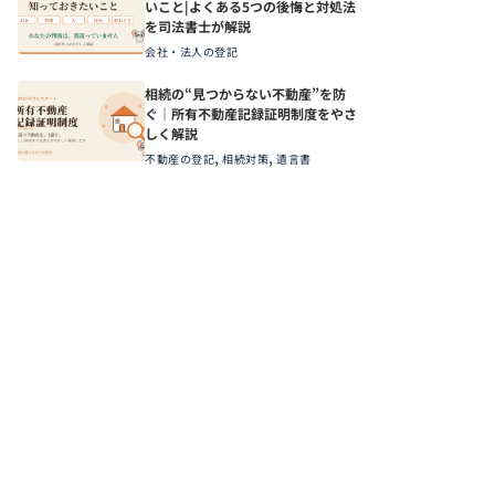
いこと|よくある5つの後悔と対処法
を司法書士が解説
会社・法人の登記
相続の“見つからない不動産”を防
ぐ｜所有不動産記録証明制度をやさ
しく解説
,
,
不動産の登記
相続対策
遺言書