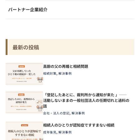
パートナー企業紹介
最新の投稿
高齢の父の再婚と相続問題
,
相続対策
解決事例
「登記したあとに、裁判所から通知が来た 」──
活動しないままの一般社団法人の任期切れと過料の
話
,
会社・法人の登記
解決事例
相続人のひとりが認知症ですすまない相続
,
成年後見
解決事例