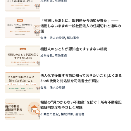
相続対策
解決事例
「登記したあとに、裁判所から通知が来た 」──
活動しないままの一般社団法人の任期切れと過料の
話
,
会社・法人の登記
解決事例
相続人のひとりが認知症ですすまない相続
,
成年後見
解決事例
法人化で後悔する前に知っておきたいこと|よくある
5つの後悔と対処法を司法書士が解説
会社・法人の登記
相続の“見つからない不動産”を防ぐ｜所有不動産記
録証明制度をやさしく解説
,
,
不動産の登記
相続対策
遺言書