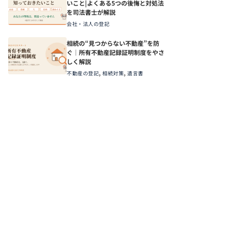
いこと|よくある5つの後悔と対処法
を司法書士が解説
会社・法人の登記
相続の“見つからない不動産”を防
ぐ｜所有不動産記録証明制度をやさ
しく解説
,
,
不動産の登記
相続対策
遺言書