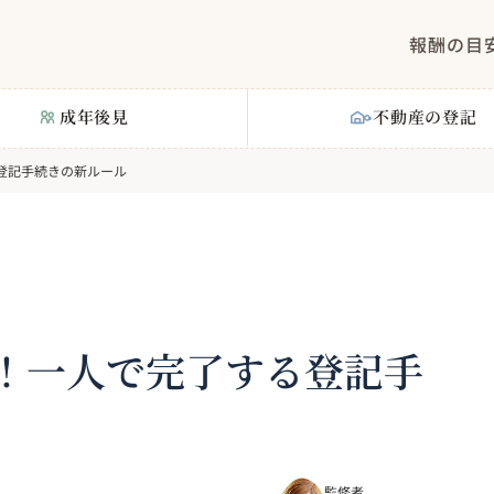
報酬の目
成年後見
不動産の登記
登記手続きの新ルール
！一人で完了する登記手
監修者