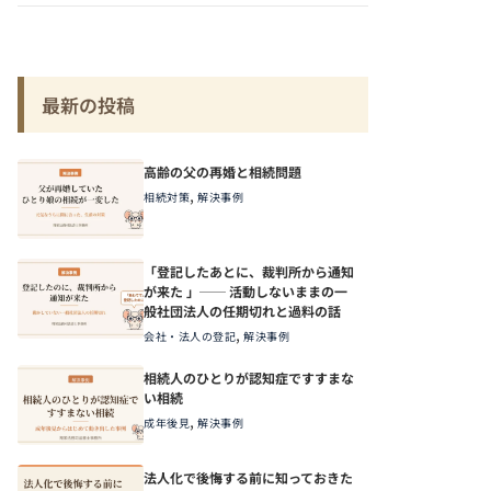
最新の投稿
高齢の父の再婚と相続問題
,
相続対策
解決事例
「登記したあとに、裁判所から通知
が来た 」── 活動しないままの一
般社団法人の任期切れと過料の話
,
会社・法人の登記
解決事例
相続人のひとりが認知症ですすまな
い相続
,
成年後見
解決事例
法人化で後悔する前に知っておきた