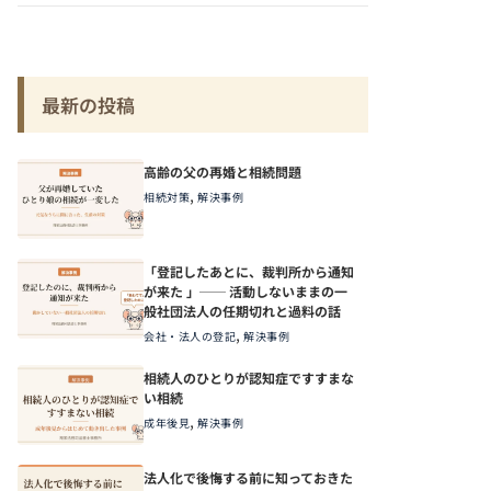
最新の投稿
高齢の父の再婚と相続問題
,
相続対策
解決事例
「登記したあとに、裁判所から通知
が来た 」── 活動しないままの一
般社団法人の任期切れと過料の話
,
会社・法人の登記
解決事例
相続人のひとりが認知症ですすまな
い相続
,
成年後見
解決事例
法人化で後悔する前に知っておきた