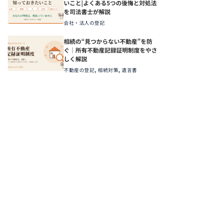
いこと|よくある5つの後悔と対処法
を司法書士が解説
会社・法人の登記
相続の“見つからない不動産”を防
ぐ｜所有不動産記録証明制度をやさ
しく解説
,
,
不動産の登記
相続対策
遺言書