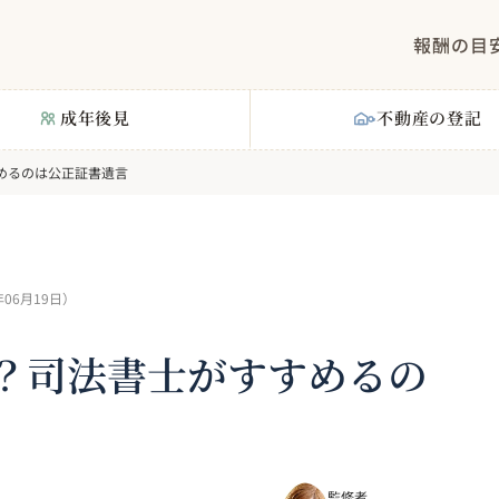
報酬の目
成年後見
不動産の登記
めるのは公正証書遺言
年06月19日
）
？司法書士がすすめるの
監修者