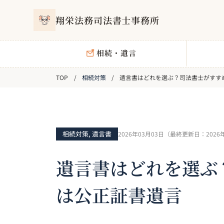
翔栄法務司法書士事務所
相続・遺言
相続対策
遺言書はどれを選ぶ？司法書士がすす
相続対策
,
遺言書
2026年03月03日
（最終更新日：
2026
遺言書はどれを選ぶ
は公正証書遺言