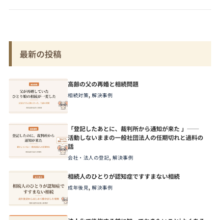
最新の投稿
高齢の父の再婚と相続問題
,
相続対策
解決事例
「登記したあとに、裁判所から通知が来た 」──
活動しないままの一般社団法人の任期切れと過料の
話
,
会社・法人の登記
解決事例
相続人のひとりが認知症ですすまない相続
,
成年後見
解決事例